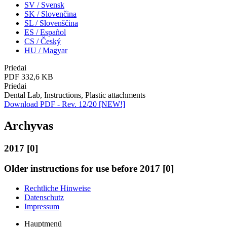
SV / Svensk
SK / Slovenčina
SL / Slovenščina
ES / Español
CS / Český
HU / Magyar
Priedai
PDF 332,6 KB
Priedai
Dental Lab, Instructions, Plastic attachments
Download PDF - Rev. 12/20 [NEW!]
Archyvas
2017 [0]
Older instructions for use before 2017 [0]
Rechtliche Hinweise
Datenschutz
Impressum
Hauptmenü