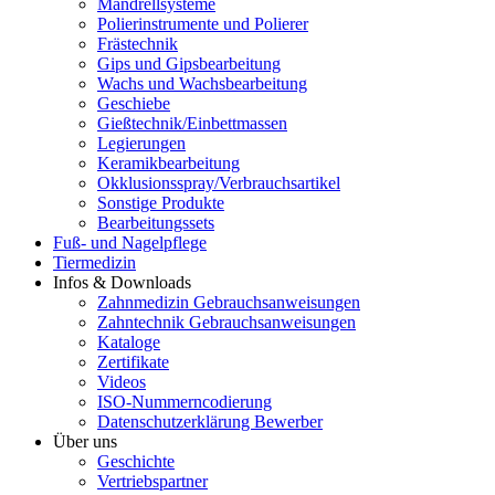
Mandrellsysteme
Polierinstrumente und Polierer
Frästechnik
Gips und Gipsbearbeitung
Wachs und Wachsbearbeitung
Geschiebe
Gießtechnik/Einbettmassen
Legierungen
Keramikbearbeitung
Okklusionsspray/Verbrauchsartikel
Sonstige Produkte
Bearbeitungssets
Fuß- und Nagelpflege
Tiermedizin
Infos & Downloads
Zahnmedizin Gebrauchsanweisungen
Zahntechnik Gebrauchsanweisungen
Kataloge
Zertifikate
Videos
ISO-Nummerncodierung
Datenschutzerklärung Bewerber
Über uns
Geschichte
Vertriebspartner