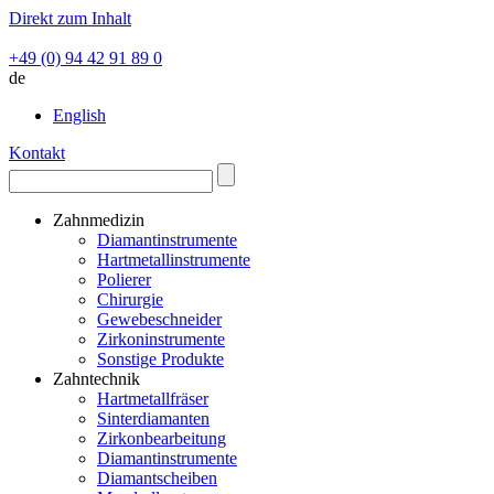
Direkt zum Inhalt
+49 (0) 94 42 91 89 0
de
English
Kontakt
Zahnmedizin
Diamantinstrumente
Hartmetallinstrumente
Polierer
Chirurgie
Gewebeschneider
Zirkoninstrumente
Sonstige Produkte
Zahntechnik
Hartmetallfräser
Sinterdiamanten
Zirkonbearbeitung
Diamantinstrumente
Diamantscheiben