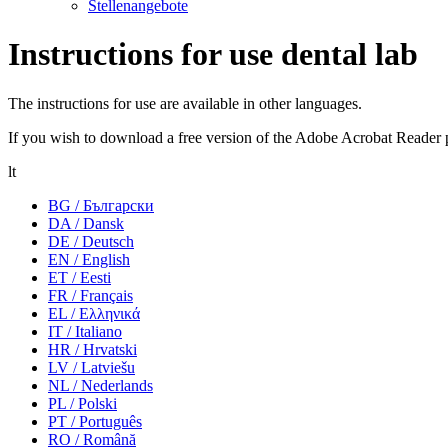
Stellenangebote
Instructions for use dental lab
The instructions for use are available in other languages.
If you wish to download a free version of the Adobe Acrobat Reader 
lt
BG / Български
DA / Dansk
DE / Deutsch
EN / English
ET / Eesti
FR / Français
EL / Ελληνικά
IT / Italiano
HR / Hrvatski
LV / Latviešu
NL / Nederlands
PL / Polski
PT / Português
RO / Română