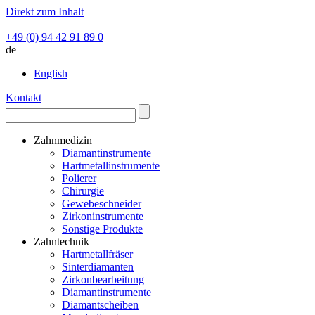
Direkt zum Inhalt
+49 (0) 94 42 91 89 0
de
English
Kontakt
Zahnmedizin
Diamantinstrumente
Hartmetallinstrumente
Polierer
Chirurgie
Gewebeschneider
Zirkoninstrumente
Sonstige Produkte
Zahntechnik
Hartmetallfräser
Sinterdiamanten
Zirkonbearbeitung
Diamantinstrumente
Diamantscheiben