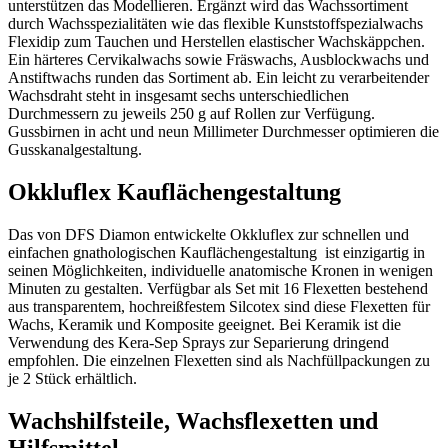
unterstützen das Modellieren. Ergänzt wird das Wachssortiment
durch Wachsspezialitäten wie das flexible Kunststoffspezialwachs
Flexidip zum Tauchen und Herstellen elastischer Wachskäppchen.
Ein härteres Cervikalwachs sowie Fräswachs, Ausblockwachs und
Anstiftwachs runden das Sortiment ab. Ein leicht zu verarbeitender
Wachsdraht steht in insgesamt sechs unterschiedlichen
Durchmessern zu jeweils 250 g auf Rollen zur Verfügung.
Gussbirnen in acht und neun Millimeter Durchmesser optimieren die
Gusskanalgestaltung.
Okkluflex Kauflächengestaltung
Das von DFS Diamon entwickelte Okkluflex zur schnellen und
einfachen gnathologischen Kauflächengestaltung ist einzigartig in
seinen Möglichkeiten, individuelle anatomische Kronen in wenigen
Minuten zu gestalten. Verfügbar als Set mit 16 Flexetten bestehend
aus transparentem, hochreißfestem Silcotex sind diese Flexetten für
Wachs, Keramik und Komposite geeignet. Bei Keramik ist die
Verwendung des Kera-Sep Sprays zur Separierung dringend
empfohlen. Die einzelnen Flexetten sind als Nachfüllpackungen zu
je 2 Stück erhältlich.
Wachshilfsteile, Wachsflexetten und