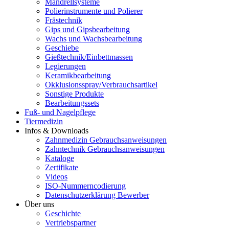
Mandrellsysteme
Polierinstrumente und Polierer
Frästechnik
Gips und Gipsbearbeitung
Wachs und Wachsbearbeitung
Geschiebe
Gießtechnik/Einbettmassen
Legierungen
Keramikbearbeitung
Okklusionsspray/Verbrauchsartikel
Sonstige Produkte
Bearbeitungssets
Fuß- und Nagelpflege
Tiermedizin
Infos & Downloads
Zahnmedizin Gebrauchsanweisungen
Zahntechnik Gebrauchsanweisungen
Kataloge
Zertifikate
Videos
ISO-Nummerncodierung
Datenschutzerklärung Bewerber
Über uns
Geschichte
Vertriebspartner