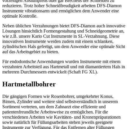
vorzeitigen Abstumpfens oder gar Brechens der Schneiden zu
reduzieren. Trotz hoher Schneidfreudigkeit arbeiten DFS-Diamon
Instrumente vibrationsarm und ermöglichen dem Anwender eine
optimale Kontrolle.
Neben üblichen Verzahnungen bietet DFS-Diamon auch innovative
Lösungen hinsichtlich Formengestaltung und Schneidgeometrie an,
wie z.B. unsere Kario Cut Instrumente in SL-Verzahnung. Diese
innovativen Instrumente werden zudem mit einem schlanken,
zylindrischen Hals gefertigt, um dem Anwender eine optimale Sicht
auf das Arbeitsgebiet zu bieten.
Für endodontische Anwendungen wurden Instrumente mit einem
verzahnten Arbeitsteil aus Hartmetall und mit diamantiertem Hals in
mehreren Durchmessern entwickelt (Schaft FG XL).
Hartmetallbohrer
Die gängigen Formen wie Rosenbohrer, umgekehrter Konus,
Birnen, Zylinder und weitere sind selbstverständlich in unserem
Sortiment vertreten, um dem Zahnarzt eine effiziente und
patientenfreundliche Arbeitsweise zu ermöglichen. Für die
verschiedenen Arbeiten wie Kavitäten- und Kronenpräparationen
sowie natürlich für Füllungsarbeiten stehen jeweils geeignete
Instrumente zur Verfügung. Für das Entfernen alter Füllungen