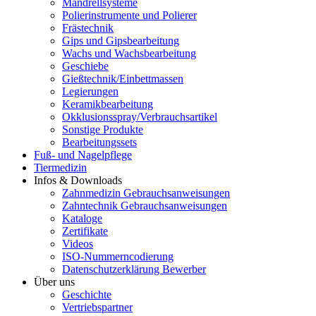
Mandrellsysteme
Polierinstrumente und Polierer
Frästechnik
Gips und Gipsbearbeitung
Wachs und Wachsbearbeitung
Geschiebe
Gießtechnik/Einbettmassen
Legierungen
Keramikbearbeitung
Okklusionsspray/Verbrauchsartikel
Sonstige Produkte
Bearbeitungssets
Fuß- und Nagelpflege
Tiermedizin
Infos & Downloads
Zahnmedizin Gebrauchsanweisungen
Zahntechnik Gebrauchsanweisungen
Kataloge
Zertifikate
Videos
ISO-Nummerncodierung
Datenschutzerklärung Bewerber
Über uns
Geschichte
Vertriebspartner