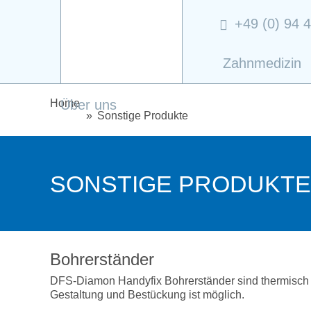
+49 (0) 94 4
Zahnmedizin
Direkt zum Inhalt
Home
Über uns
Sonstige Produkte
SONSTIGE PRODUKTE
Bohrerständer
DFS-Diamon Handyfix Bohrerständer sind thermisch b
Gestaltung und Bestückung ist möglich.