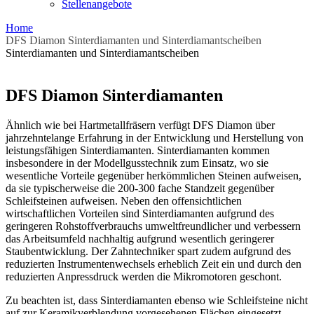
Stellenangebote
Home
DFS Diamon Sinterdiamanten und Sinterdiamantscheiben
Sinterdiamanten und Sinterdiamantscheiben
DFS Diamon Sinterdiamanten
Ähnlich wie bei Hartmetallfräsern verfügt DFS Diamon über
jahrzehntelange Erfahrung in der Entwicklung und Herstellung von
leistungsfähigen Sinterdiamanten. Sinterdiamanten kommen
insbesondere in der Modellgusstechnik zum Einsatz, wo sie
wesentliche Vorteile gegenüber herkömmlichen Steinen aufweisen,
da sie typischerweise die 200-300 fache Standzeit gegenüber
Schleifsteinen aufweisen. Neben den offensichtlichen
wirtschaftlichen Vorteilen sind Sinterdiamanten aufgrund des
geringeren Rohstoffverbrauchs umweltfreundlicher und verbessern
das Arbeitsumfeld nachhaltig aufgrund wesentlich geringerer
Staubentwicklung. Der Zahntechniker spart zudem aufgrund des
reduzierten Instrumentenwechsels erheblich Zeit ein und durch den
reduzierten Anpressdruck werden die Mikromotoren geschont.
Zu beachten ist, dass Sinterdiamanten ebenso wie Schleifsteine nicht
auf zur Keramikverblendung vorgesehenen Flächen eingesetzt