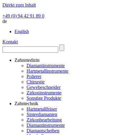
Direkt zum Inhalt
+49 (0) 94 42 91 89 0
de
English
Kontakt
Zahnmedizin
Diamantinstrumente
Hartmetallinstrumente
Polierer
Chirurgie
Gewebeschneider
Zirkoninstrumente
Sonstige Produkte
Zahntechnik
Hartmetallfräser
Sinterdiamanten
Zirkonbearbeitung
Diamantinstrumente
Diamantscheiben