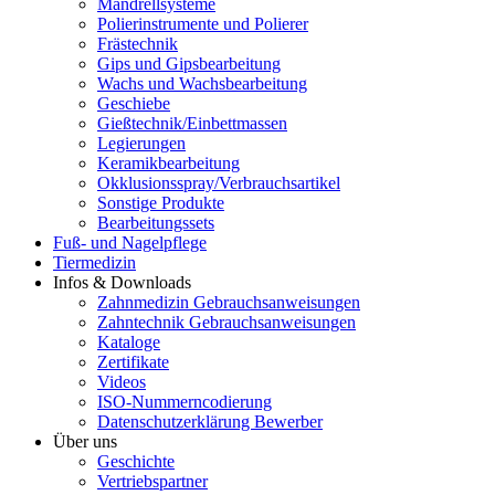
Mandrellsysteme
Polierinstrumente und Polierer
Frästechnik
Gips und Gipsbearbeitung
Wachs und Wachsbearbeitung
Geschiebe
Gießtechnik/Einbettmassen
Legierungen
Keramikbearbeitung
Okklusionsspray/Verbrauchsartikel
Sonstige Produkte
Bearbeitungssets
Fuß- und Nagelpflege
Tiermedizin
Infos & Downloads
Zahnmedizin Gebrauchsanweisungen
Zahntechnik Gebrauchsanweisungen
Kataloge
Zertifikate
Videos
ISO-Nummerncodierung
Datenschutzerklärung Bewerber
Über uns
Geschichte
Vertriebspartner