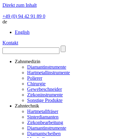
Direkt zum Inhalt
+49 (0) 94 42 91 89 0
de
English
Kontakt
Zahnmedizin
Diamantinstrumente
Hartmetallinstrumente
Polierer
Chirurgie
Gewebeschneider
Zirkoninstrumente
Sonstige Produkte
Zahntechnik
Hartmetallfräser
Sinterdiamanten
Zirkonbearbeitung
Diamantinstrumente
Diamantscheiben