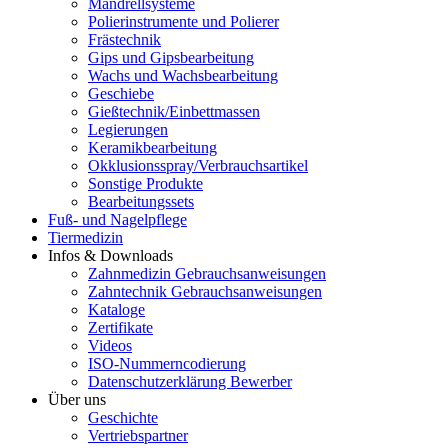
Mandrellsysteme
Polierinstrumente und Polierer
Frästechnik
Gips und Gipsbearbeitung
Wachs und Wachsbearbeitung
Geschiebe
Gießtechnik/Einbettmassen
Legierungen
Keramikbearbeitung
Okklusionsspray/Verbrauchsartikel
Sonstige Produkte
Bearbeitungssets
Fuß- und Nagelpflege
Tiermedizin
Infos & Downloads
Zahnmedizin Gebrauchsanweisungen
Zahntechnik Gebrauchsanweisungen
Kataloge
Zertifikate
Videos
ISO-Nummerncodierung
Datenschutzerklärung Bewerber
Über uns
Geschichte
Vertriebspartner