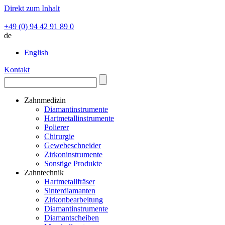
Direkt zum Inhalt
+49 (0) 94 42 91 89 0
de
English
Kontakt
Zahnmedizin
Diamantinstrumente
Hartmetallinstrumente
Polierer
Chirurgie
Gewebeschneider
Zirkoninstrumente
Sonstige Produkte
Zahntechnik
Hartmetallfräser
Sinterdiamanten
Zirkonbearbeitung
Diamantinstrumente
Diamantscheiben