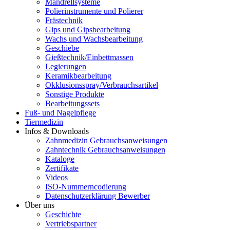
Mandrellsysteme
Polierinstrumente und Polierer
Frästechnik
Gips und Gipsbearbeitung
Wachs und Wachsbearbeitung
Geschiebe
Gießtechnik/Einbettmassen
Legierungen
Keramikbearbeitung
Okklusionsspray/Verbrauchsartikel
Sonstige Produkte
Bearbeitungssets
Fuß- und Nagelpflege
Tiermedizin
Infos & Downloads
Zahnmedizin Gebrauchsanweisungen
Zahntechnik Gebrauchsanweisungen
Kataloge
Zertifikate
Videos
ISO-Nummerncodierung
Datenschutzerklärung Bewerber
Über uns
Geschichte
Vertriebspartner